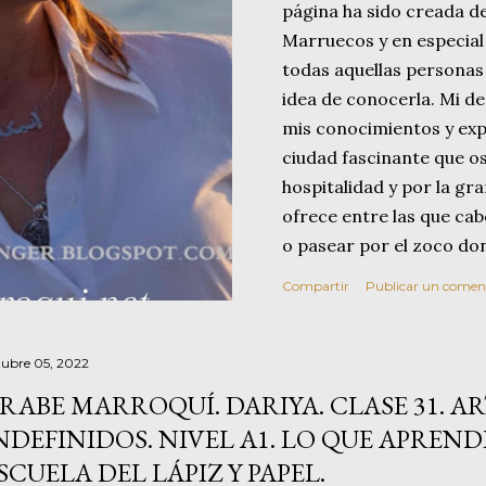
página ha sido creada d
Marruecos y en especial
todas aquellas personas 
idea de conocerla. Mi d
mis conocimientos y exp
ciudad fascinante que o
hospitalidad y por la gr
ofrece entre las que cab
o pasear por el zoco do
artesanía, de sus olores
Compartir
Publicar un comen
té. También propongo una
de Hércules y a su famo
opciones que ofrece esta
tubre 05, 2022
que existe entre ella y As
RABE MARROQUÍ. DARIYA. CLASE 31. A
visita para poder pasar
NDEFINIDOS. NIVEL A1. LO QUE APRENDÍ
disfrutando de Asilah, su
SCUELA DEL LÁPIZ Y PAPEL.
gastronomía a pie de play