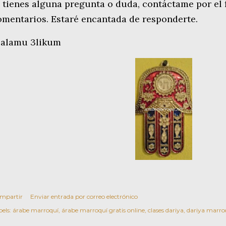
i tienes alguna pregunta o duda, contáctame por el 
omentarios. Estaré encantada de responderte.
salamu 3likum
mpartir
Enviar entrada por correo electrónico
els:
árabe marroquí
árabe marroquí gratis online
clases dariya
dariya marroq