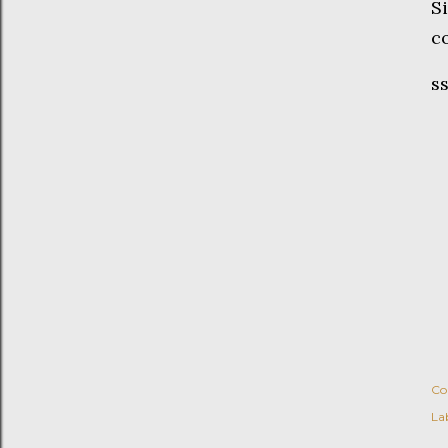
S
c
s
Co
Lab