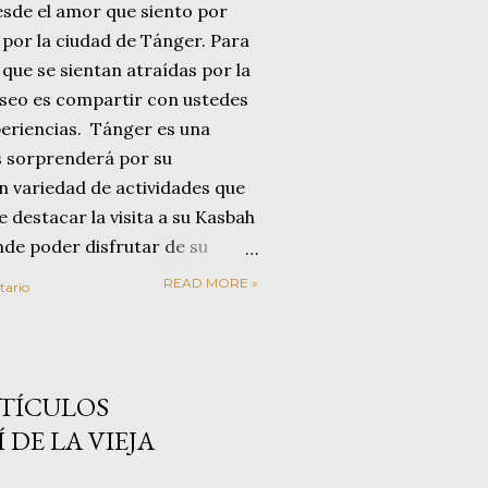
esde el amor que siento por
 por la ciudad de Tánger. Para
que se sientan atraídas por la
eseo es compartir con ustedes
eriencias. Tánger es una
s sorprenderá por su
an variedad de actividades que
e destacar la visita a su Kasbah
nde poder disfrutar de su
 a especias o saborear un buen
READ MORE »
tario
 visita a las míticas Cuevas
so Café Hafa. Otra de las
 ciudad es la escasa distancia
ilah. Esto invita a ampliar la
RTÍCULOS
 también un día completo
 DE LA VIEJA
s calles, su zoco y su magnífica
a. Se...