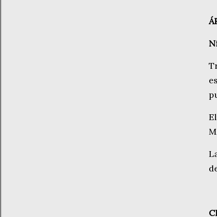
Á
Ni
Tr
e
p
E
M
L
d
C