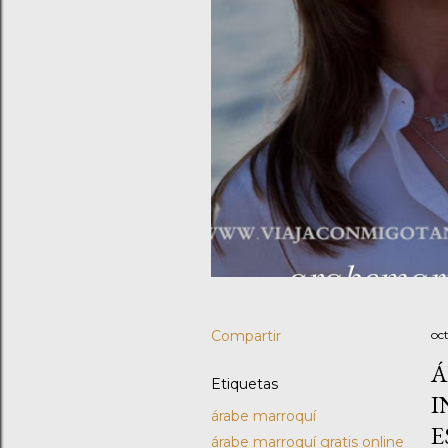
Compartir
oc
Á
Etiquetas
I
árabe marroquí
E
árabe marroquí gratis online