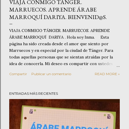
VIAJA CONMIGO TÁNGER.
MARRUECOS. APRENDE ÁRABE
MARROQUÍ DARIYA. BIENVENID@S.
VIAJA CONMIGO TÁNGER. MARRUECOS. APRENDE
ÁRABE MARROQUÍ DARIYA . Hola soy Inma. Esta
página ha sido creada desde el amor que siento por
Marruecos y en especial por la ciudad de Tánger. Para
todas aquellas personas que se sientan atraídas por la
idea de conocerla. Mi deseo es compartir con ustedes
mis conocimientos y experiencias. Tánger es una ciudad
Compartir
Publicar un comentario
READ MORE »
fascinante que os sorprenderá por su hospitalidad y por
la gran variedad de actividades que ofrece entre las que
cabe destacar la visita a su Kasbah o pasear por el zoco
ENTRADAS MÁS RECIENTES
donde poder disfrutar de su artesanía, de sus olores a
especias o saborear un buen té. También propongo una
visita a las míticas Cuevas de Hércules y a su famoso Café
Hafa. Otra de las opciones que ofrece esta ciudad es la
escasa distancia que existe entre ella y Asilah. Esto invita