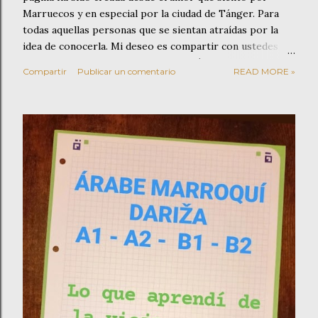
Marruecos y en especial por la ciudad de Tánger. Para
todas aquellas personas que se sientan atraídas por la
idea de conocerla. Mi deseo es compartir con ustedes
mis conocimientos y experiencias. Tánger es una ciudad
Compartir
Publicar un comentario
READ MORE »
fascinante que os sorprenderá por su hospitalidad y por
la gran variedad de actividades que ofrece entre las que
cabe destacar la visita a su Kasbah o pasear por el zoco
donde poder disfrutar de su artesanía, de sus olores a
especias o saborear un buen té. También propongo una
visita a las míticas Cuevas de Hércules y a su famoso Café
Hafa. Otra de las opciones que ofrece esta ciudad es la
escasa distancia que existe entre ella y Asilah. Esto invita
a ampliar la visita para poder pasar también un día
completo disfrutando de Asilah, sus calles, su zoco y su
magnífica gastronomía a pie de playa. Se...