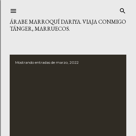
Ir al contenido principal
ÁRABE MARROQUÍ DARIYA. VIAJA CONMIGO
TÁNGER, MARRUECOS.
Mostrando entradas de marzo, 2022
E
n
t
r
a
d