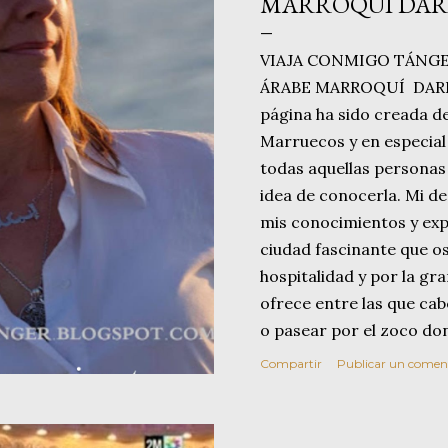
MARROQUÍ DARI
VIAJA CONMIGO TÁNGE
ÁRABE MARROQUÍ DARIY
página ha sido creada d
Marruecos y en especial
todas aquellas personas 
idea de conocerla. Mi d
mis conocimientos y exp
ciudad fascinante que o
hospitalidad y por la gr
ofrece entre las que cab
o pasear por el zoco do
artesanía, de sus olores
Compartir
Publicar un comen
té. También propongo una
de Hércules y a su famo
opciones que ofrece esta