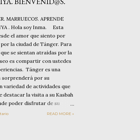
YA. BIENVENID@S.
R. MARRUECOS. APRENDE
A . Hola soy Inma. Esta
esde el amor que siento por
 por la ciudad de Tánger. Para
que se sientan atraídas por la
eseo es compartir con ustedes
eriencias. Tánger es una
s sorprenderá por su
an variedad de actividades que
e destacar la visita a su Kasbah
nde poder disfrutar de su
 a especias o saborear un buen
tario
READ MORE »
 visita a las míticas Cuevas
so Café Hafa. Otra de las
 ciudad es la escasa distancia