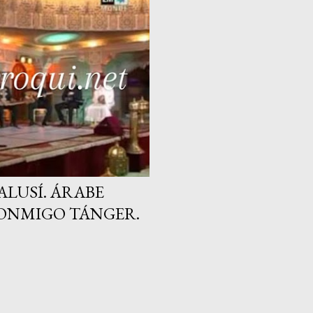
que existe entre ella y As
visita para poder pasar
disfrutando de Asilah, su
gastronomía a pie de play
ALUSÍ. ÁRABE
CONMIGO TÁNGER.