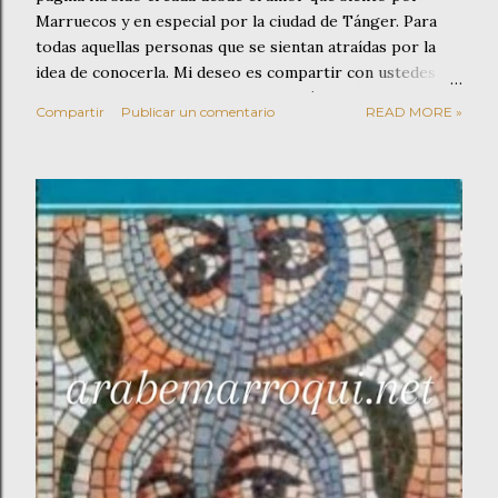
Marruecos y en especial por la ciudad de Tánger. Para
todas aquellas personas que se sientan atraídas por la
idea de conocerla. Mi deseo es compartir con ustedes
mis conocimientos y experiencias. Tánger es una ciudad
Compartir
Publicar un comentario
READ MORE »
fascinante que os sorprenderá por su hospitalidad y por
la gran variedad de actividades que ofrece entre las que
cabe destacar la visita a su Kasbah o pasear por el zoco
donde poder disfrutar de su artesanía, de sus olores a
especias o saborear un buen té. También propongo una
visita a las míticas Cuevas de Hércules y a su famoso Café
Hafa. Otra de las opciones que ofrece esta ciudad es la
escasa distancia que existe entre ella y Asilah. Esto invita
a ampliar la visita para poder pasar también un día
completo disfrutando de Asilah, sus calles, su zoco y su
magnífica gastronomía a pie de playa. Se...