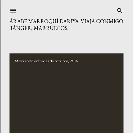
Ir al contenido principal
ÁRABE MARROQUÍ DARIYA. VIAJA CONMIGO
TÁNGER, MARRUECOS.
Mostrando entradas de octubre, 2016
E
n
t
r
a
d